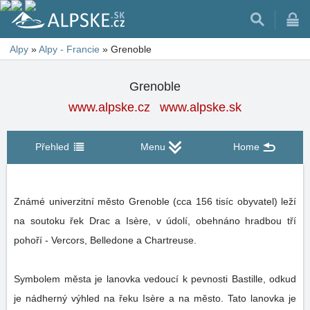
Alpy
»
Alpy - Francie
»
Grenoble
Grenoble
www.alpske.cz
www.alpske.sk
Přehled
Menu
Home
Známé univerzitní město Grenoble (cca 156 tisíc obyvatel) leží
na soutoku řek Drac a Isère, v údolí, obehnáno hradbou tří
pohoří - Vercors, Belledone a Chartreuse.
Symbolem města je lanovka vedoucí k pevnosti Bastille, odkud
je nádherný výhled na řeku Isère a na město. Tato lanovka je